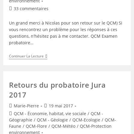
environnement
Commentaires
33 commentaires
de
la
Un grand merci à Nicolas pour son retour sur le QCM) Si
publication :
vous rencontrez un problème pour les réponses à ces
questions, n'hésitez pas à me contacter. QCM Examen
probatoire…
QCM
Continuer La Lecture
Probatoire
Vosges
2019
Retours du probatoire Jura
2017
Auteur/autrice
Publication
Marie-Pierre
19 mai 2017
de
publiée :
Post
QCM - Économie, habitat, vie sociale
/
QCM -
la
category:
Géographie
/
QCM - Géologie
/
QCM-Ecologie
/
QCM-
publication :
Faune
/
QCM-Flore
/
QCM-Météo
/
QCM-Protection
environnement