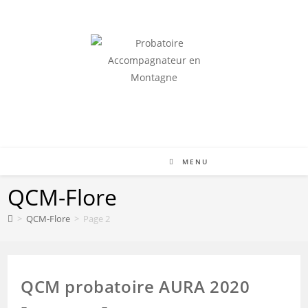
Skip
to
content
RÉUSSIR LE QCM ET ACCÉDER À L'ORIENTATION
MENU
QCM-Flore
>
QCM-Flore
>
Page 2
QCM probatoire AURA 2020