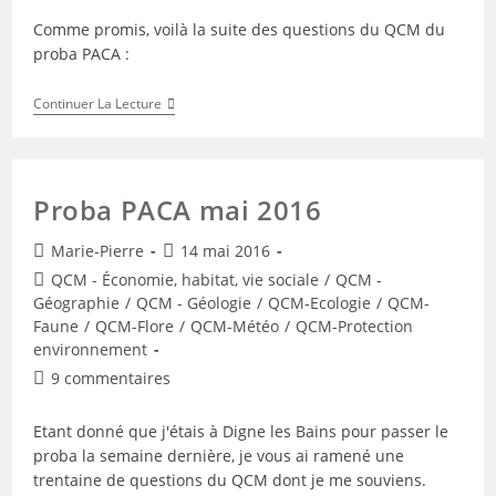
la
Comme promis, voilà la suite des questions du QCM du
publication :
proba PACA :
Proba
Continuer La Lecture
PACA
2016
–
Suite
Proba PACA mai 2016
Auteur/autrice
Publication
Marie-Pierre
14 mai 2016
de
publiée :
Post
QCM - Économie, habitat, vie sociale
/
QCM -
la
category:
Géographie
/
QCM - Géologie
/
QCM-Ecologie
/
QCM-
publication :
Faune
/
QCM-Flore
/
QCM-Météo
/
QCM-Protection
environnement
Commentaires
9 commentaires
de
la
Etant donné que j'étais à Digne les Bains pour passer le
publication :
proba la semaine dernière, je vous ai ramené une
trentaine de questions du QCM dont je me souviens.