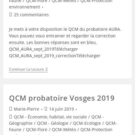
Faune
/
QCM-Flore
/
QCM-Météo
/
QCM-Protection
environnement
Commentaires
25 commentaires
de
la
Je mets à votre disposition le QCM du probatoire AURA.
publication :
Vous pouvez vous entrainer et regarder la correction
ensuite. Les bonnes réponses sont en bleu.
QCM_AURA_sept_2019Télécharger
QCM_AURA_sept_2019_correctionTélécharger
QCM
Continuer La Lecture
Du
Probatoire
Auvergne
–
Rhône-
QCM probatoire Vosges 2019
Alpes
Septembre
2019
Auteur/autrice
Publication
Marie-Pierre
14 juin 2019
de
publiée :
Post
QCM - Économie, habitat, vie sociale
/
QCM -
la
category:
Géographie
/
QCM - Géologie
/
QCM-Ecologie
/
QCM-
publication :
Faune
/
QCM-Flore
/
QCM-Météo
/
QCM-Protection