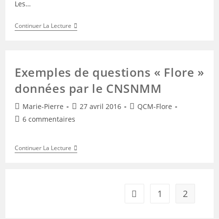
Les…
Proba
Continuer La Lecture
PACA
Mai
2016
Exemples de questions « Flore »
données par le CNSNMM
Auteur/autrice
Publication
Post
Marie-Pierre
27 avril 2016
QCM-Flore
de
publiée :
category:
Commentaires
6 commentaires
la
de
publication :
la
Exemples
Continuer La Lecture
publication :
De
Questions
« Flore »
Données
Par
1
2
Go to the previous page
Le
CNSNMM