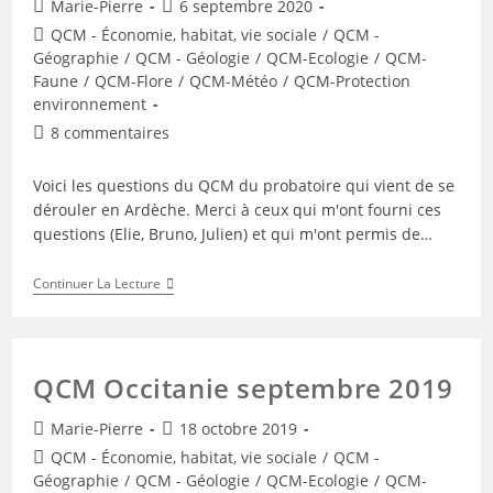
Auteur/autrice
Publication
Marie-Pierre
6 septembre 2020
de
publiée :
Post
QCM - Économie, habitat, vie sociale
/
QCM -
la
category:
Géographie
/
QCM - Géologie
/
QCM-Ecologie
/
QCM-
publication :
Faune
/
QCM-Flore
/
QCM-Météo
/
QCM-Protection
environnement
Commentaires
8 commentaires
de
la
Voici les questions du QCM du probatoire qui vient de se
publication :
dérouler en Ardèche. Merci à ceux qui m'ont fourni ces
questions (Elie, Bruno, Julien) et qui m'ont permis de…
QCM
Continuer La Lecture
Probatoire
AURA
2020
QCM Occitanie septembre 2019
Auteur/autrice
Publication
Marie-Pierre
18 octobre 2019
de
publiée :
Post
QCM - Économie, habitat, vie sociale
/
QCM -
la
category:
Géographie
/
QCM - Géologie
/
QCM-Ecologie
/
QCM-