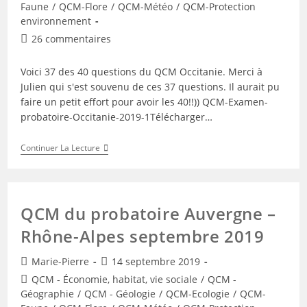
publication :
Faune
/
QCM-Flore
/
QCM-Météo
/
QCM-Protection
environnement
Commentaires
26 commentaires
de
la
Voici 37 des 40 questions du QCM Occitanie. Merci à
publication :
Julien qui s'est souvenu de ces 37 questions. Il aurait pu
faire un petit effort pour avoir les 40!!)) QCM-Examen-
probatoire-Occitanie-2019-1Télécharger…
QCM
Continuer La Lecture
Occitanie
Septembre
2019
QCM du probatoire Auvergne –
Rhône-Alpes septembre 2019
Auteur/autrice
Publication
Marie-Pierre
14 septembre 2019
de
publiée :
Post
QCM - Économie, habitat, vie sociale
/
QCM -
la
category:
Géographie
/
QCM - Géologie
/
QCM-Ecologie
/
QCM-
publication :