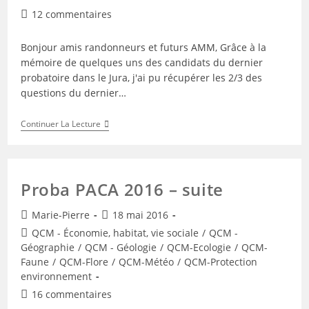
Commentaires
12 commentaires
de
la
Bonjour amis randonneurs et futurs AMM, Grâce à la
publication :
mémoire de quelques uns des candidats du dernier
probatoire dans le Jura, j'ai pu récupérer les 2/3 des
questions du dernier…
Retours
Continuer La Lecture
Du
Probatoire
Jura
2017
Proba PACA 2016 – suite
Auteur/autrice
Publication
Marie-Pierre
18 mai 2016
de
publiée :
Post
QCM - Économie, habitat, vie sociale
/
QCM -
la
category:
Géographie
/
QCM - Géologie
/
QCM-Ecologie
/
QCM-
publication :
Faune
/
QCM-Flore
/
QCM-Météo
/
QCM-Protection
environnement
Commentaires
16 commentaires
de