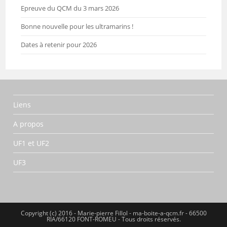
Epreuve du QCM du 3 mars 2026
Bonne nouvelle pour les ultramarins !
Dates à retenir pour 2026
Liens
A propos
UF1 et UF2
UF3
Copyright (c) 2016 - Marie-pierre Fillol - ma-boite-a-qcm.fr - 66500
RIA/66120 FONT-ROMEU - Tous droits réservés.