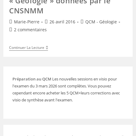
« Géologie » données par le
CNSNMM
Auteur/autrice
Publication
Post
Marie-Pierre
26 avril 2016
QCM - Géologie
de
publiée :
category:
Commentaires
2 commentaires
la
de
publication :
la
Exemples
Continuer La Lecture
publication :
De
Questions
« Géologie »
Données
Par
Le
Préparation au QCM
Les nouvelles sessions en visio pour
CNSNMM
l'examen du 3 mars 2026 sont complètes. Vous pouvez
cependant encore acheter les 5 QCM+leurs corrections avec
visio de synthèse avant l'examen.