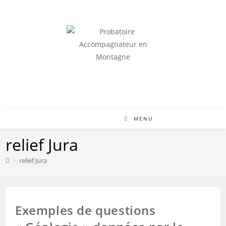
Skip
to
content
RÉUSSIR LE QCM ET ACCÉDER À L'ORIENTATION
MENU
relief Jura
>
relief Jura
Exemples de questions