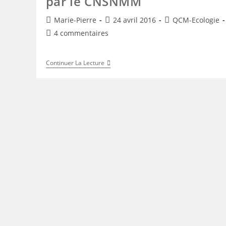
par le CNSNMM
Auteur/autrice
Publication
Post
Marie-Pierre
24 avril 2016
QCM-Ecologie
de
publiée :
category:
Commentaires
4 commentaires
la
de
publication :
la
Exemples
Continuer La Lecture
publication :
De
Questions
« Ecologie
Générale »
Données
Par
Le
CNSNMM