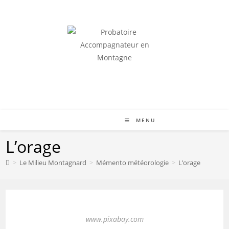
RÉUSSIR LE QCM ET ACCÉDER À L'ORIENTATION
MENU
L’orage
>
Le Milieu Montagnard
>
Mémento météorologie
>
L’orage
www.pixabay.com