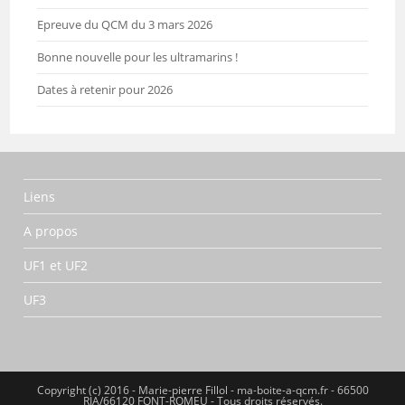
Epreuve du QCM du 3 mars 2026
Bonne nouvelle pour les ultramarins !
Dates à retenir pour 2026
Liens
A propos
UF1 et UF2
UF3
Copyright (c) 2016 - Marie-pierre Fillol - ma-boite-a-qcm.fr - 66500
RIA/66120 FONT-ROMEU - Tous droits réservés.