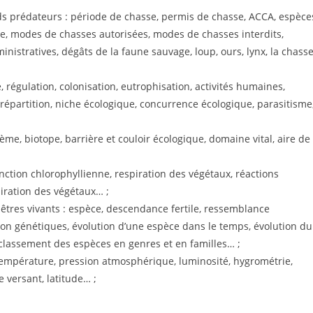
ds prédateurs : période de chasse, permis de chasse, ACCA, espèce
e, modes de chasses autorisées, modes de chasses interdits,
nistratives, dégâts de la faune sauvage, loup, ours, lynx, la chass
, régulation, colonisation, eutrophisation, activités humaines,
répartition, niche écologique, concurrence écologique, parasitisme
tème, biotope, barrière et couloir écologique, domaine vital, aire de
nction chlorophyllienne, respiration des végétaux, réactions
iration des végétaux… ;
s êtres vivants : espèce, descendance fertile, ressemblance
on génétiques, évolution d’une espèce dans le temps, évolution du
 classement des espèces en genres et en familles… ;
empérature, pression atmosphérique, luminosité, hygrométrie,
e versant, latitude… ;